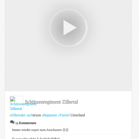
Schützenregiment Zillertal
#Zillertaler
#sch
ützen
#Regiment
#Viertel
Unterland
13 Kommentare
Immer wieder super zum Anschauen 👏👏
Es war sehr schön & festlich! 🌸🌺🌼