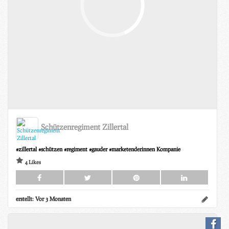
Schützenregiment Zillertal
#zillertal #schützen #regiment #gauder #marketenderinnen Kompanie
4 Likes
erstellt:
Vor 3 Monaten