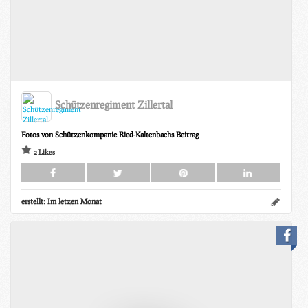
Schützenregiment Zillertal
Fotos von Schützenkompanie Ried-Kaltenbachs Beitrag
2 Likes
erstellt:
Im letzen Monat