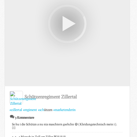
Schützenregiment Zillertal
#zillertal
#regiment
#sch
ützen
#marketenderin
3 Kommentare
So hu i die Schützn a nu nia maschiern gsehchn 😅 ( Kleidungstechnisch mein i ).
👍🏼
1..2 ...3 Marsch in Zell am Ziller 👋🥁🥁🥁