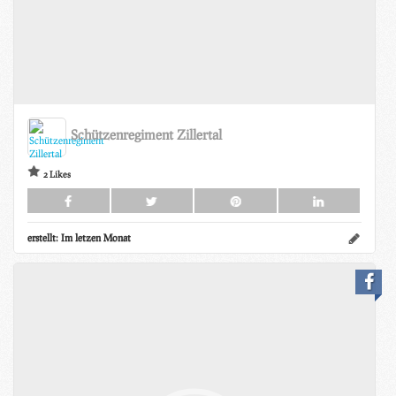
Schützenregiment Zillertal
2 Likes
erstellt:
Im letzen Monat